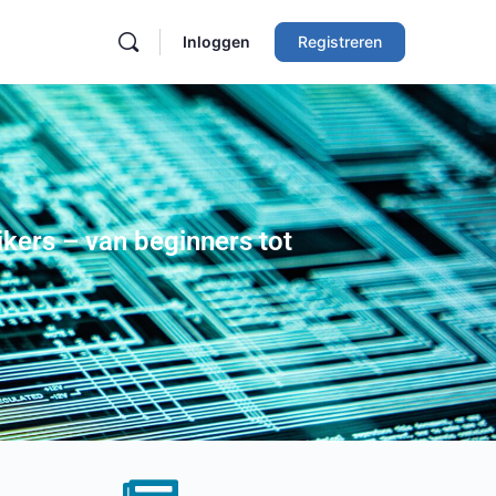
Inloggen
Registreren
ikers
– van beginners tot