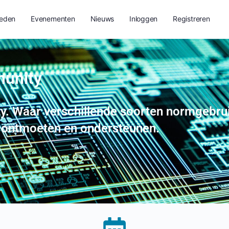
eden
Evenementen
Nieuws
Inloggen
Registreren
unity
y
.
W
aar
verschillende
soorten normgebru
, ontmoeten en ondersteunen.