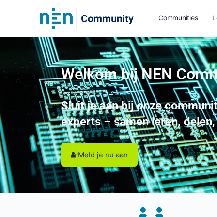
Communities
L
Welkom bij NEN Comm
Sluit je aan bij
onze
communit
experts –
samen leren, delen
Meld je nu aan